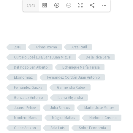
1/245
2016
Arinas Txema
Arza Raúl
Curbelo José Luis/Sans Juan Miguel
De la Rica Sara
Del Pozo Sen Alberto
Echenique María Teresa
Ekonomiaz
Fernandez Cordón Juan Antonio
Fernández Gaizka
Garmendia Xabier
Gonzalez Antonio
Ibarra Alejandra
Juaristi Felipe
Juliá Santos
Martín José Moisés
Montero Manu
Múgica Matías
Narbona Cristina
Olabe Antxon
Sala Luis
Sobre Economía