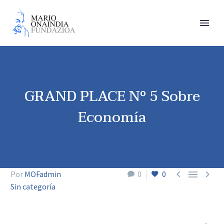
GRAND PLACE Nº 5 Sobre
Economía



Por
MOFadmin
0
0
Sin categoría