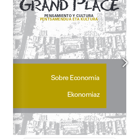
felipejuaristigaldos@gmail.com
info@marioonaindiafundazioa.org
itxaropena@itxaropena.net