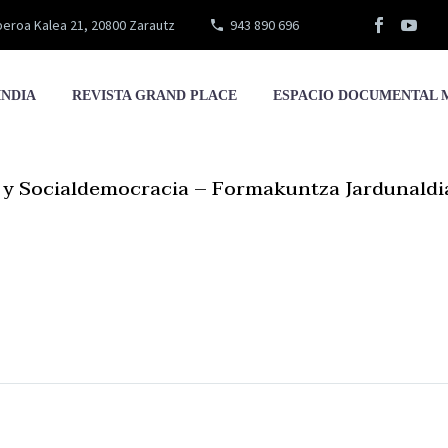
eroa Kalea 21, 20800 Zarautz
943 890 696
INDIA
REVISTA GRAND PLACE
ESPACIO DOCUMENTAL 
 y Socialdemocracia – Formakuntza Jardunaldi