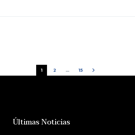
1
2
…
15
Últimas Noticias