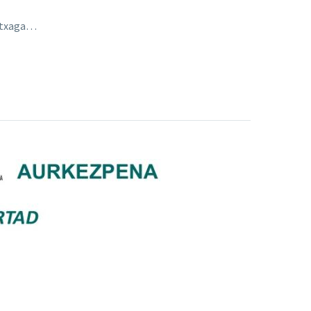
rutxaga…