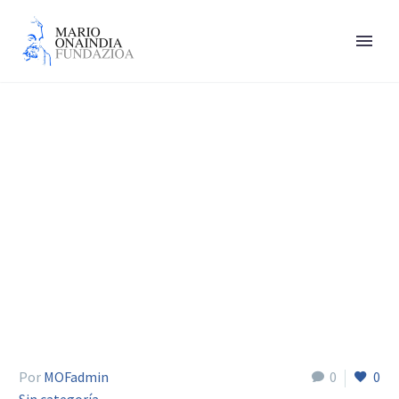
Fernandez Cordón Juan
Antonio
Por
MOFadmin
0
0