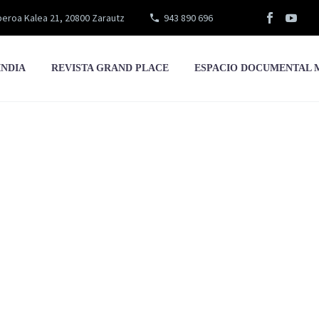
eroa Kalea 21, 20800 Zarautz
943 890 696
INDIA
REVISTA GRAND PLACE
ESPACIO DOCUMENTAL 
Gonzalez Antonio