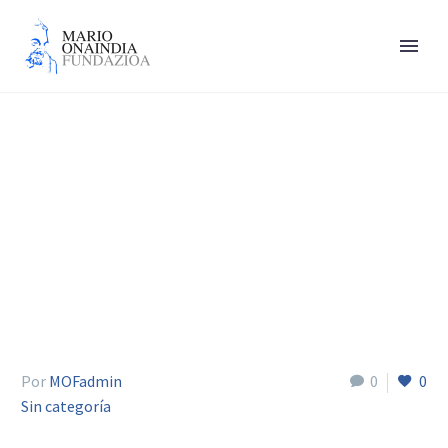
Arza Raúl
Por
MOFadmin
0
0
Sin categoría