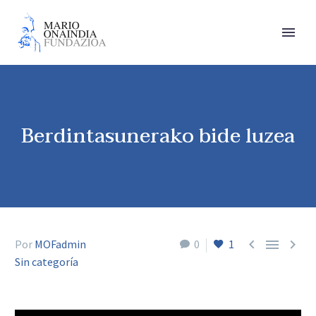
Berdintasunerako bide luzea



Por
MOFadmin
0
1
Sin categoría