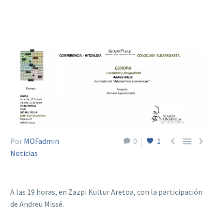



Por
MOFadmin
0
1
Noticias
A las 19 horas, en Zazpi Kultur Aretoa, con la participación
de Andreu Missé.