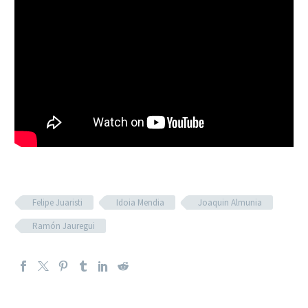
Felipe Juaristi
Idoia Mendia
Joaquin Almunia
Ramón Jauregui