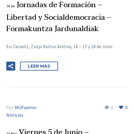
Jornadas de Formación –
18 Jul:
Libertad y Socialdemocracia –
Formakuntza Jardunaldiak
En Zarautz, Zazpi Kultur Aretoa, 16 – 17 y 18 de Julio
LEER MÁS
Por
MOFadmin
0
0
Noticias
Viernes 5 de Junio –
31 May: