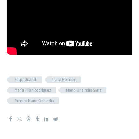
Felipe Juaristi
Luisa Etxenike
María Pilar Rodríguez
Mario Onaindia Saria
Premio Mario Onaindia