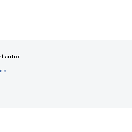
el autor
min