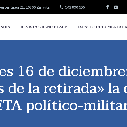
eroa Kalea 21, 20800 Zarautz
943 890 696
INDIA
REVISTA GRAND PLACE
ESPACIO DOCUMENTAL 
nes 16 de diciembre
 de la retirada» la
ETA político-militar