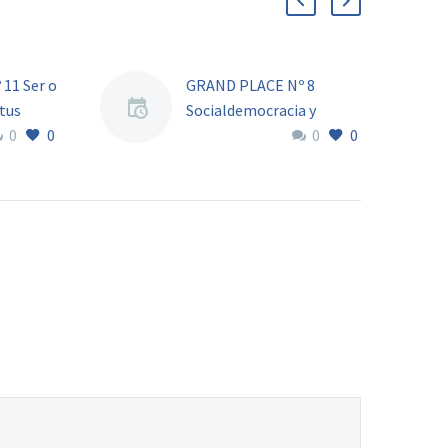
11 Ser o
GRAND PLACE Nº 8
atus
Socialdemocracia y
0
0
0
0
Estado de Bienestar