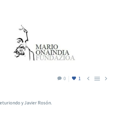



0
1
Leturiondo y Javier Rosón.