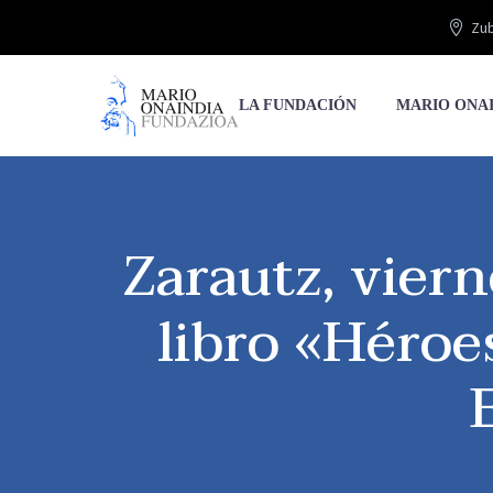
Zub
LA FUNDACIÓN
MARIO ONA
Zarautz, vier
libro «Héroes