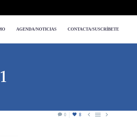
MO
AGENDA/NOTICIAS
CONTACTA/SUSCRÍBETE
1



0
8