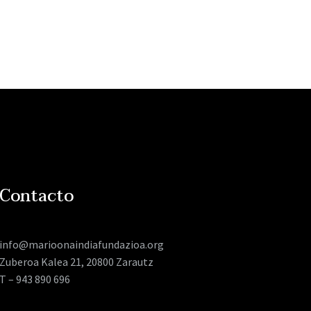
Contacto
info@marioonaindiafundazioa.org
Zuberoa Kalea 21, 20800 Zarautz
T – 943 890 696