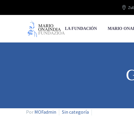
Zub
LA FUNDACIÓN
MARIO ONA
Por
MOFadmin
Sin categoría