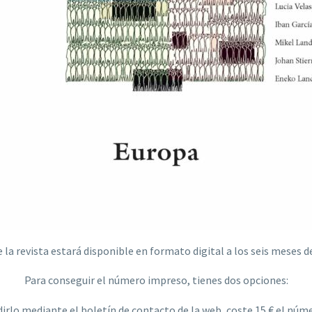
la revista estará disponible en formato digital a los seis meses d
Para conseguir el número impreso, tienes dos opciones:
irlo mediante el boletín de contacto de la web, coste 15 € el núm