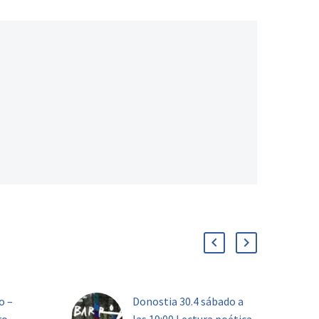
o –
Donostia 30.4 sábado a
ro –
las 19:00 Lectura poética