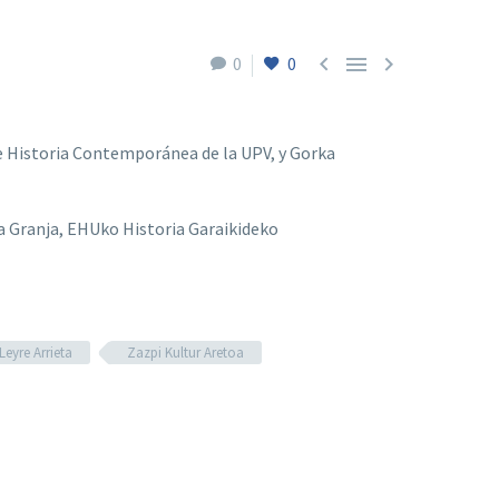



0
0
o de Historia Contemporánea de la UPV, y Gorka
 la Granja, EHUko Historia Garaikideko
Leyre Arrieta
Zazpi Kultur Aretoa