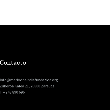
Contacto
info@marioonaindiafundazioa.org
Zuberoa Kalea 21, 20800 Zarautz
T – 943 890 696