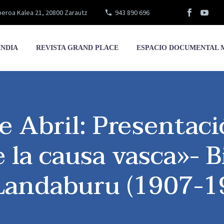
eroa Kalea 21, 20800 Zarautz
943 890 696
INDIA
REVISTA GRAND PLACE
ESPACIO DOCUMENTAL 
e Abril: Presentaci
e la causa vasca»- B
.Landaburu (1907-1