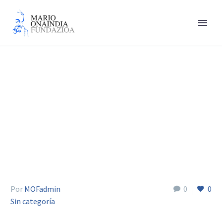
Vicente Marí Cruz
Por
MOFadmin
0
0
Sin categoría