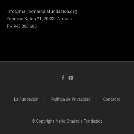
info@marioonaindiafundazioa.org
Zuberoa Kalea 21, 20800 Zarautz
T – 943 890 696
La Fundación
Política de Privacidad
Contacto
© Copyright Mario Onaindia Fundazioa