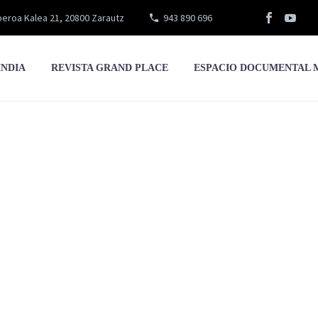
eroa Kalea 21, 20800 Zarautz
943 890 696
INDIA
REVISTA GRAND PLACE
ESPACIO DOCUMENTAL 
Jonás Fernández