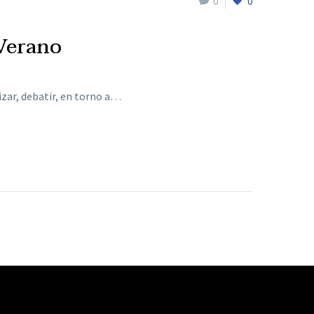
0
0
 Verano
zar, debatir, en torno a…