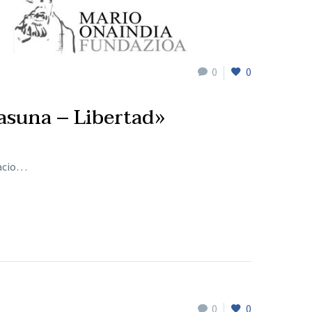
0
0
asuna – Libertad»
nacio…
0
0