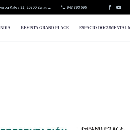
eroa Kalea 21, 20800 Zarautz
943 890 696
INDIA
REVISTA GRAND PLACE
ESPACIO DOCUMENTAL 
Jahel Queralt