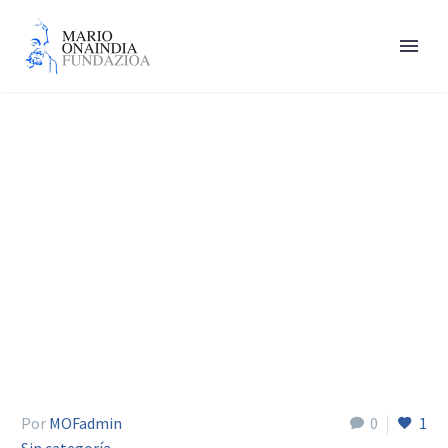
En nombre de la
democracia
Por
MOFadmin
0
1