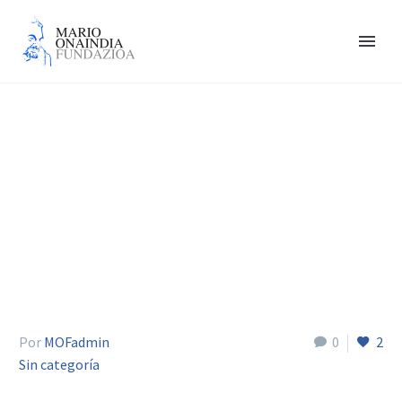
Emma Alvarez Cronin
Por
MOFadmin
0
2
Sin categoría