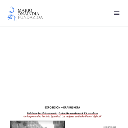
Eibar