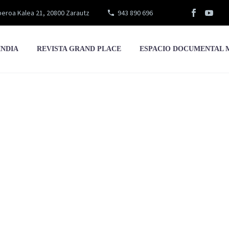
eroa Kalea 21, 20800 Zarautz
943 890 696
INDIA
REVISTA GRAND PLACE
ESPACIO DOCUMENTAL 
Aniversario