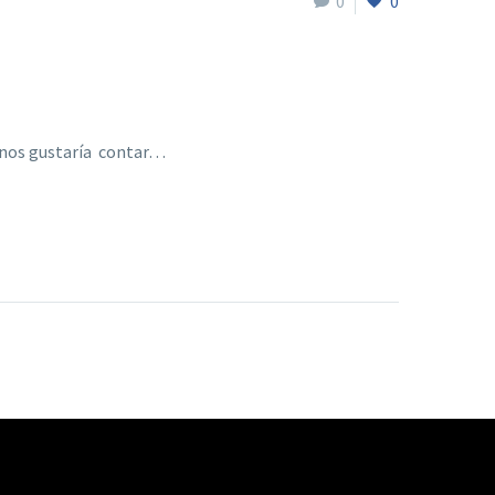
0
0
 nos gustaría contar…