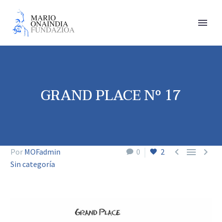
GRAND PLACE Nº 17



Por
MOFadmin
0
2
Sin categoría