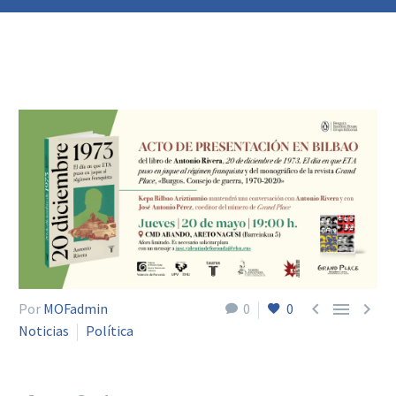



Por
MOFadmin
0
0
Noticias
Política