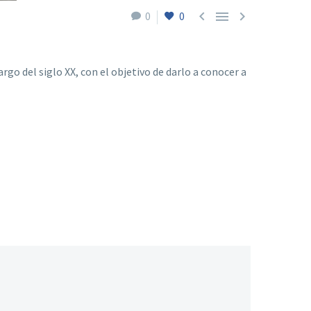



0
0
rgo del siglo XX, con el objetivo de darlo a conocer a