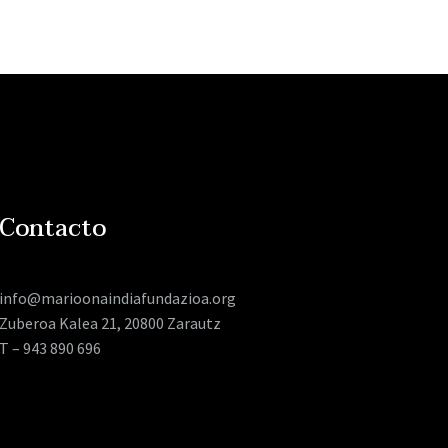
Contacto
info@marioonaindiafundazioa.org
Zuberoa Kalea 21, 20800 Zarautz
T – 943 890 696