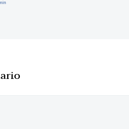
min
ario