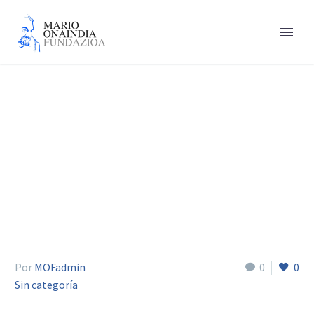
Zabaltza Xabier
Por
MOFadmin
0
0
Sin categoría