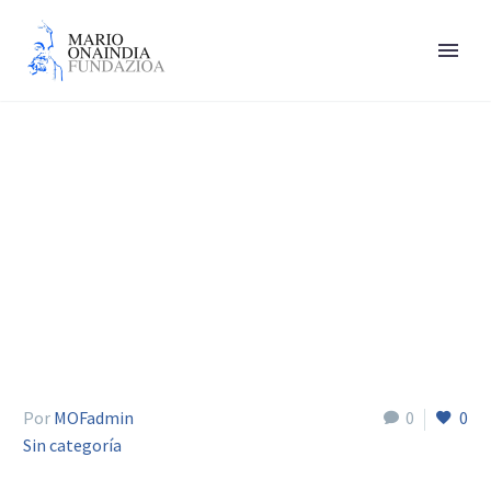
Villa Mª José
Por
MOFadmin
0
0
Sin categoría