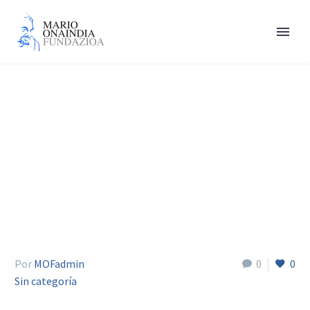
Valls Llobet Carme
Por
MOFadmin
0
0
Sin categoría