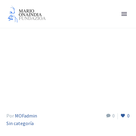
Uriarte Eduardo
Por
MOFadmin
0
0
Sin categoría