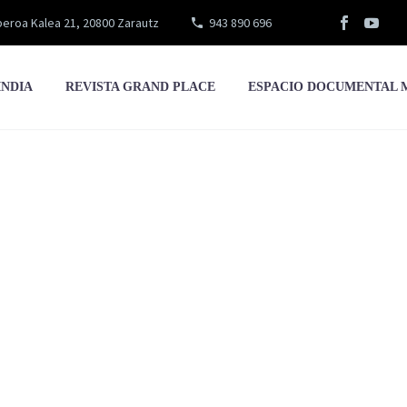
eroa Kalea 21, 20800 Zarautz
943 890 696
INDIA
REVISTA GRAND PLACE
ESPACIO DOCUMENTAL 
re el cambio climá