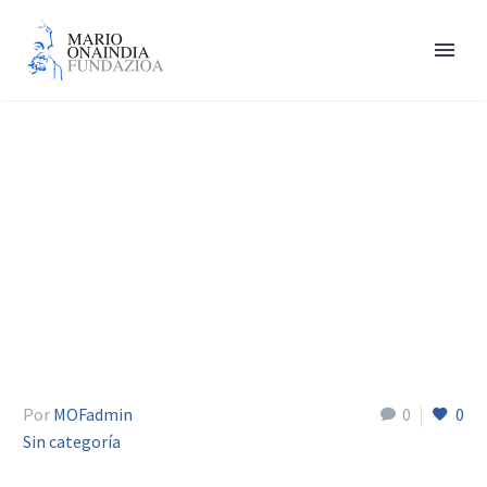
Perales Zigor
Por
MOFadmin
0
0
Sin categoría