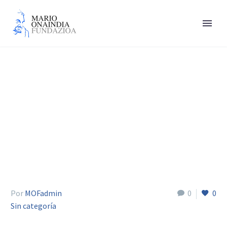
Pawelczak Joanna
Por
MOFadmin
0
0
Sin categoría