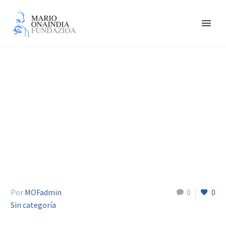
Micciché Andrea
Por
MOFadmin
0
0
Sin categoría