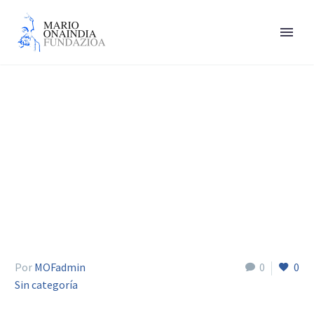
Mato José M.
Por
MOFadmin
0
0
Sin categoría