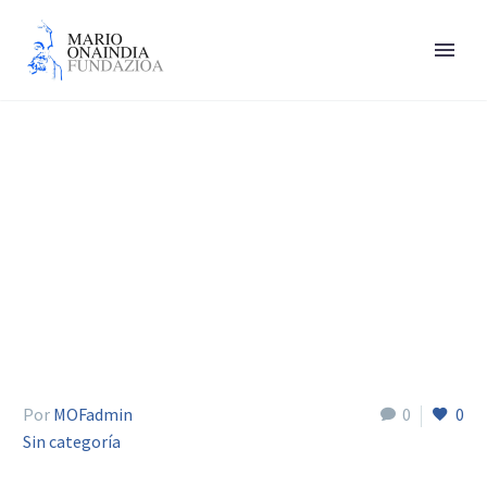
Martín Alonso Zarza
Por
MOFadmin
0
0
Sin categoría