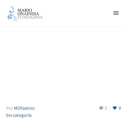
Marije Goikoetxea
Por
MOFadmin
0
0
Sin categoría