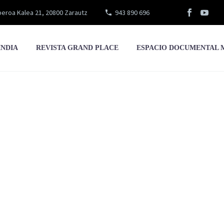
eroa Kalea 21, 20800 Zarautz
943 890 696
INDIA
REVISTA GRAND PLACE
ESPACIO DOCUMENTAL 
Marí-Klose Pau