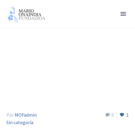
López Atxurra Emiliano
Por
MOFadmin
0
1
Sin categoría