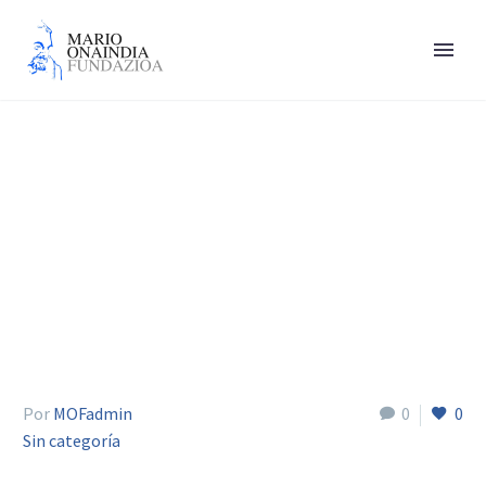
Klima-aldaketaz
Por
MOFadmin
0
0
Sin categoría