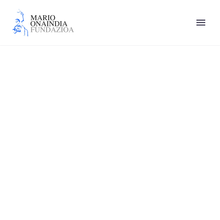
Juan Andrés García
Román/Maialen Urkiola
Soroa