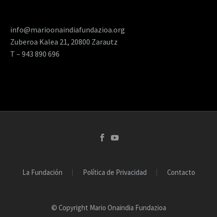
info@marioonaindiafundazioa.org
Zuberoa Kalea 21, 20800 Zarautz
T – 943 890 696
La Fundación
Política de Privacidad
Contacto
© Copyright Mario Onaindia Fundazioa