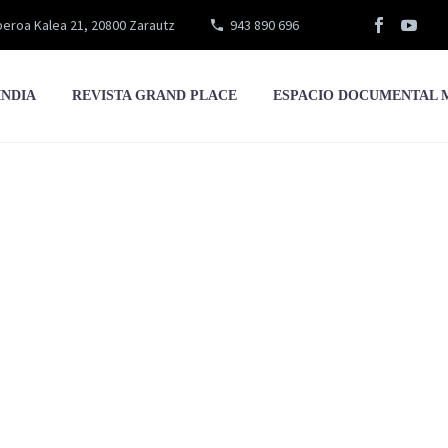
eroa Kalea 21, 20800 Zarautz
943 890 696
INDIA
REVISTA GRAND PLACE
ESPACIO DOCUMENTAL 
xo Hernández Duña