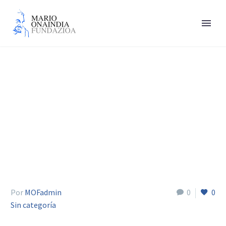
José María Portillo
Por
MOFadmin
0
0
Sin categoría