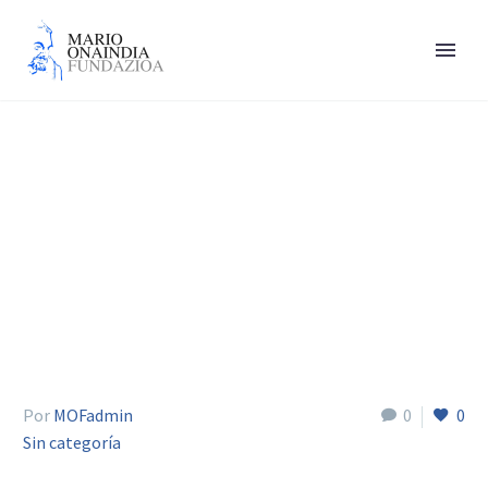
Jokin Muñoz Trigo
Por
MOFadmin
0
0
Sin categoría