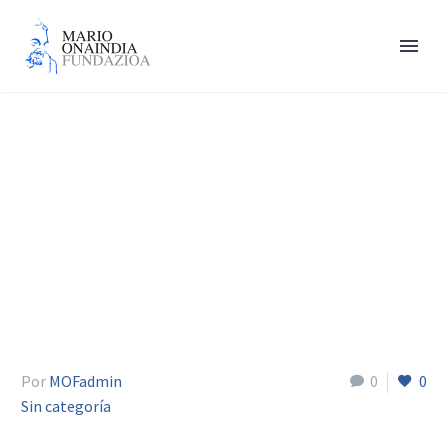
Jerónimo Rios
Por
MOFadmin
0
0
Sin categoría