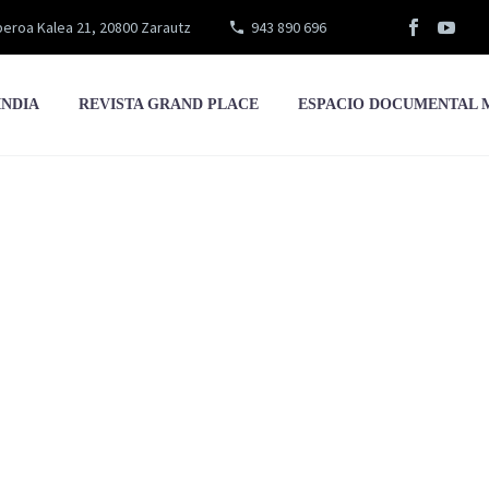
eroa Kalea 21, 20800 Zarautz
943 890 696
INDIA
REVISTA GRAND PLACE
ESPACIO DOCUMENTAL 
Irene Moreno