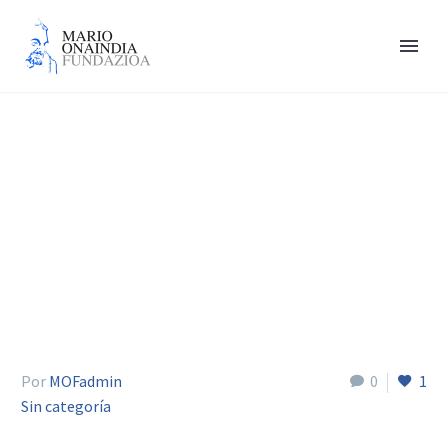
Irazoki Francisco Javier
Por
MOFadmin
0
1
Sin categoría