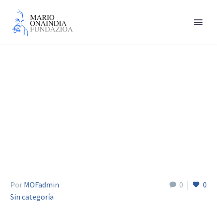
Igartua Ivan
Por
MOFadmin
0
0
Sin categoría