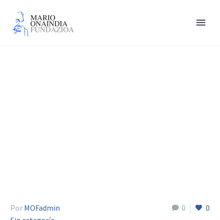
Garbiñe Biurrun
Mancisidor
Por
MOFadmin
0
0