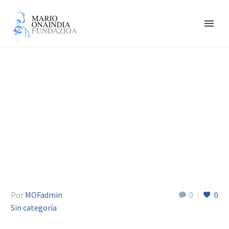
FIN DE ETA 10 años
Por
MOFadmin
0
0
Sin categoría