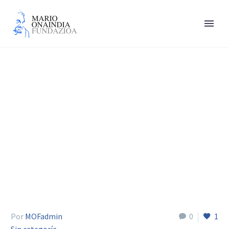
Fernandez Soldevilla
Gaizka
Por
MOFadmin
0
1