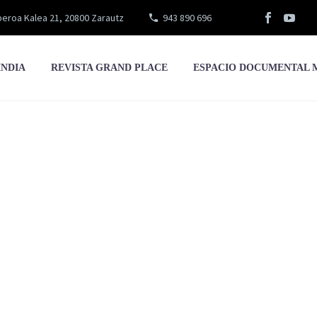
eroa Kalea 21, 20800 Zarautz
943 890 696
INDIA
REVISTA GRAND PLACE
ESPACIO DOCUMENTAL 
mokraziaren izen