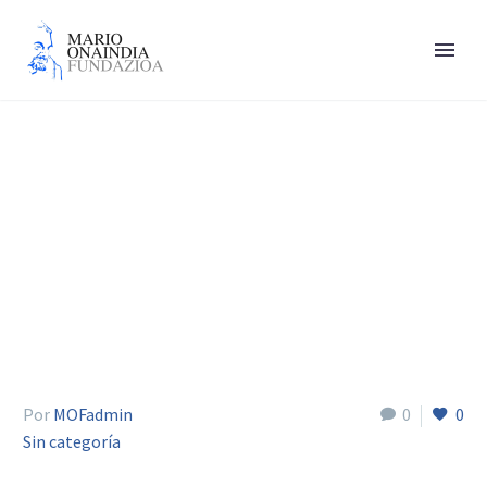
David Mota Zurdo
Por
MOFadmin
0
0
Sin categoría